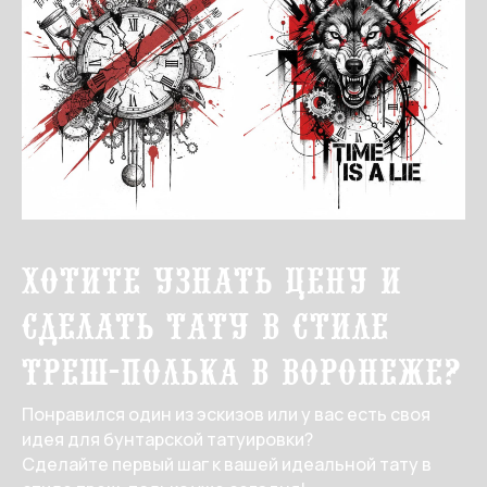
Хотите узнать цену и
сделать тату в стиле
треш-полька в Воронеже?
Понравился один из эскизов или у вас есть своя
идея для бунтарской татуировки?
Сделайте первый шаг к вашей идеальной тату в