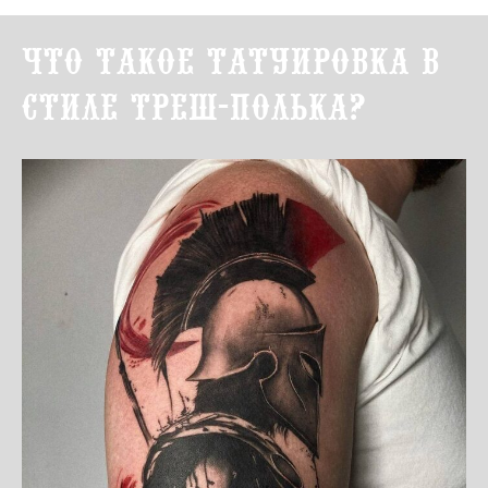
Что такое татуировка в
стиле треш-полька?