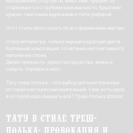
изображения (портреты, животные, предметы)
сталкиваются с грубыми мазками кисти, брызгами
краски, газетными вырезками и типографикой.
Этот стиль легко узнать по его фирменным чертам:
Строгая палитра: только черный и красный цвета.
Коллажная композиция: сочетание несочетаемого,
наложение слоев.
Двойственность: красота и уродство, жизнь и
смерть, порядок и хаос.
Тату треш-полька — это выбор для многогранных
историй и интересный композиций. У вас есть идея,
в которой надо смешать всё? Треш-полька для вас.
Тату в стиле Треш-
полька: провокация и