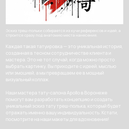
Эскиз треш-польки собирается из кучи референсов и идей, а
строится сразу под анатомию места нанесения.
Каждая такая татуировка — это уникальная история,
созданная в тесном сотрудничестве клиента и
мастера. Это не тот случай, когда можно просто
выбрать картинку. Вы приходите с идеей, мыслью
или эмоцией, а мы превращаем ее в мощный
визуальный коллаж.
Наши мастера тату-салона Apollo в Воронеже
помогут вам разработать концепцию и создать
уникальный эскиз тату треш-полька, который будет
отражать именно вашу индивидуальность. Кстати,
посмотрите на наши макеты для вдохновения!