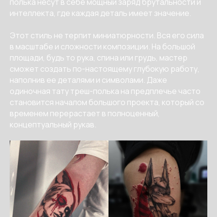
полька несут в себе мощный заряд брутальности и
интеллекта, где каждая деталь имеет значение.
Этот стиль не терпит миниатюрности. Вся его сила
в масштабе и сложности композиции. На большой
площади, будь то рука, спина или грудь, мастер
сможет создать по-настоящему глубокую работу,
наполнив ее деталями и символами. Даже
одиночная тату треш-полька на предплечье часто
становится началом большого проекта, который со
временем перерастает в полноценный,
концептуальный рукав.