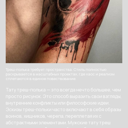
Треш-полька требует пространства. Стиль полностью
раскрывается в масштабных проектах, где хаос и реализм
сплетаются в единое повествование.
Тату треш-полька — это всегда нечто большее, чем
просто рисунок. Это способ выразить свои взгляды,
внутренние конфликты или философские идеи.
Эскизы треш-польки часто включают в себя образы
воинов, хищников, черепа, переплетая их с
абстрактными элементами. Мужские тату треш