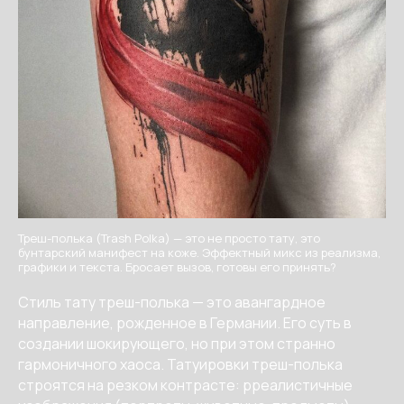
Треш-полька (Trash Polka) — это не просто тату, это
бунтарский манифест на коже. Эффектный микс из реализма,
графики и текста. Бросает вызов, готовы его принять?
Стиль тату треш-полька — это авангардное
направление, рожденное в Германии. Его суть в
создании шокирующего, но при этом странно
гармоничного хаоса. Татуировки треш-полька
строятся на резком контрасте: рреалистичные