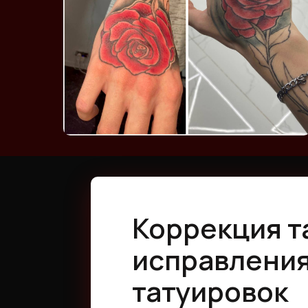
Коррекция т
исправления
татуировок