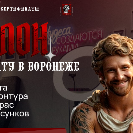
Сертификаты
 в Воронеже
ура
ков
ьтация →