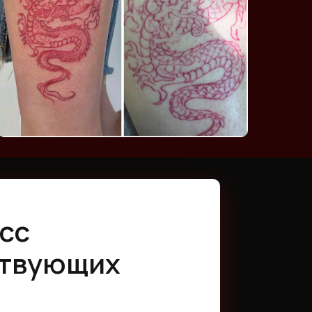
сс
ствующих