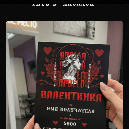
тату в "АПОЛЛОн"