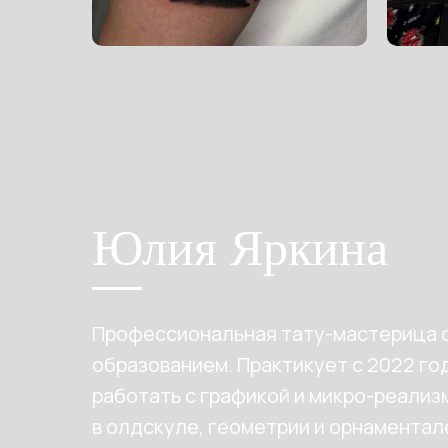
Юлия Яркина
Профессиональная тату-мастерица 
образованием. Практикует с 2022 го
работать с графикой и микро-реализ
в олдскуле, геометрии и орнаментал