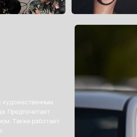
с художественным
да. Предпочитает
мом. Также работает
е.