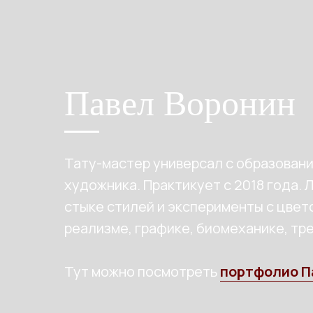
Павел Воронин
Тату-мастер универсал с образовани
художника. Практикует с 2018 года. 
стыке стилей и эксперименты с цвет
реализме, графике, биомеханике, тр
Тут можно посмотреть
портфолио П