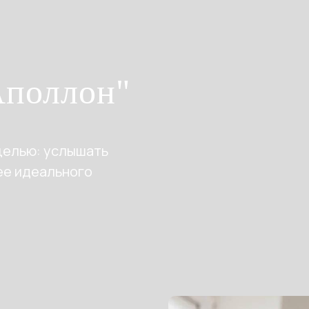
Аполлон"
целью: услышать
ее идеального