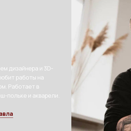
ем дизайнера и 3D-
Любит работы на
ом. Работает в
еш-польке и акварели.
авла