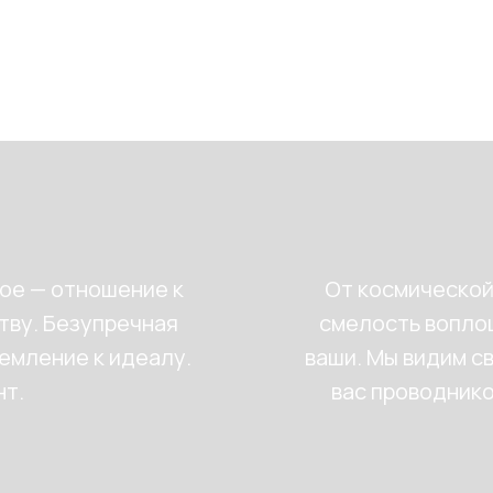
о
ное — отношение к
От космической
тву. Безупречная
смелость вопло
ремление к идеалу.
ваши. Мы видим с
т.
вас проводнико