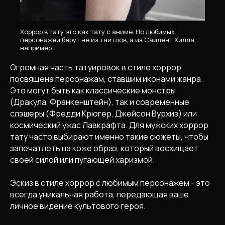
Хоррор в тату это как тату с аниме. Но любимых
персонажей берут не из тайтлов, а из Сайлент Хилла,
например.
Огромная часть татуировок в стиле хоррор
посвящена персонажам, ставшим иконами жанра.
Это могут быть как классические монстры
(Дракула, Франкенштейн), так и современные
слэшеры (Фредди Крюгер, Джейсон Вурхиз) или
космический ужас Лавкрафта. Для мужских хоррор
тату часто выбирают именно такие сюжеты, чтобы
запечатлеть на коже образ, который восхищает
своей силой или пугающей харизмой.
Эскиз в стиле хоррор с любимым персонажем - это
всегда уникальная работа, передающая ваше
личное видение культового героя.