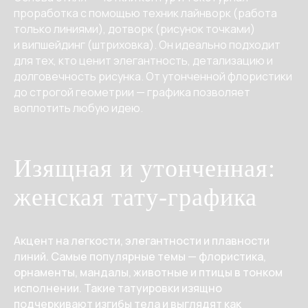
проработка с помощью техник лайнворк (работа
только линиями), дотворк (рисунок точками)
и випшейдинг (штриховка). Он идеально подходит
для тех, кто ценит элегантность, детализацию и
долговечность рисунка. От утонченной флористики
до строгой геометрии — графика позволяет
воплотить любую идею.
Изящная и утонченная:
женская тату-графика
Акцент на легкости, элегантности и плавности
линий. Самые популярные темы — флористика,
орнаменты, мандалы, животные и птицы в тонком
исполнении. Такие татуировки изящно
подчеркивают изгибы тела и выглядят как