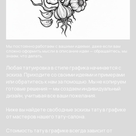
Мы постоянно работаем с вашими идеями, даже если вам
сложно оформить мысли в описание идеи — обращайтесь, мы
знаем, что делать.
Любая татуировка в стиле графика начинается с
эскиза. Приходите со своими идеями и примерами
или обратитесь к нам за помощью. Мы не копируем
готовые решения — мы создаем индивидуальный
дизайн, учитывая все ваши пожелания.
Ниже вы найдете свободные эскизы тату в графике
от мастеров нашего тату-салона.
Стоимость тату в графике всегда зависит от