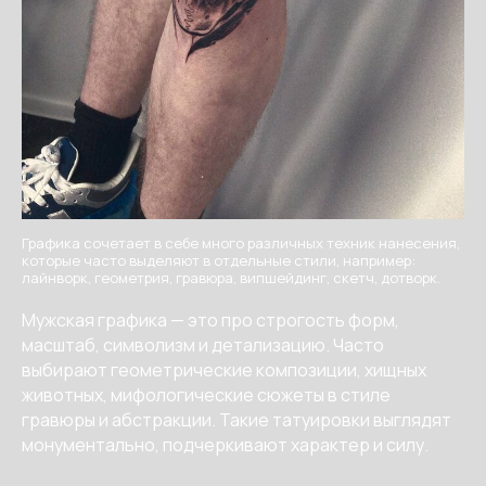
Графика сочетает в себе много различных техник нанесения,
которые часто выделяют в отдельные стили, например:
лайнворк, геометрия, гравюра, випшейдинг, скетч, дотворк.
Мужская графика — это про строгость форм,
масштаб, символизм и детализацию. Часто
выбирают геометрические композиции, хищных
животных, мифологические сюжеты в стиле
гравюры и абстракции. Такие татуировки выглядят
монументально, подчеркивают характер и силу.