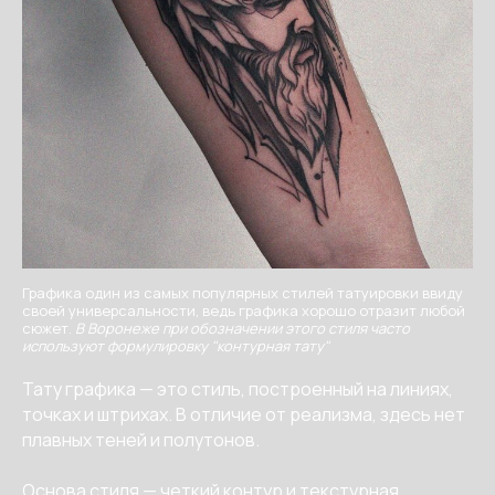
Графика один из самых популярных стилей татуировки ввиду
своей универсальности, ведь графика хорошо отразит любой
сюжет.
В Воронеже при обозначении этого стиля часто
используют формулировку "контурная тату"
Тату графика — это стиль, построенный на линиях,
точках и штрихах. В отличие от реализма, здесь нет
плавных теней и полутонов.
Основа стиля — четкий контур и текстурная