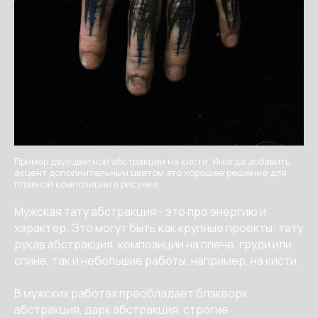
Пример двухцветной абстракции на кисти. Иногда добавить
акцент дополнительным цветом это хорошее решение для
плавной композиции в рисунке.
Мужская тату абстракция - это про энергию и
характер. Это могут быть как крупные проекты: тату
рукав абстракция, композиции на плече, груди или
спине, так и небольшие работы, например, на кисти.
В мужских работах преобладает блэкворк
абстракция, дарк абстракция, строгие