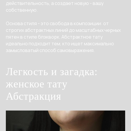
действительность, а создает новую - вашу
собственную.
Основа стиля - это свобода в композиции: от
строгих абстрактных линий до масштабных черных
пятен в стиле блэкворк. Абстрактное тату
идеально подходит тем, кто ищет максимально
замысловатый способ самовыражения.
Легкость и загадка:
женское тату
Абстракция