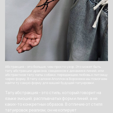
Абстракция - это больше, чем просто узор. Это может быть
тату абстракции дракона, сведенное к динамике линий, или
абстрактное тату лапы собаки, передающее любовь к питомцу
через форму. В тату-салоне Аполлон в Воронеже мы помогаем
найти ту самую форму для вашей будущей татуировки.
Тату абстракция - это стиль, который говорит на
языке эмоций, расплывчатых форм и линий, а не
каких-то конкретных образов. В отличие от стиля
татуировок реализм, он не копирует