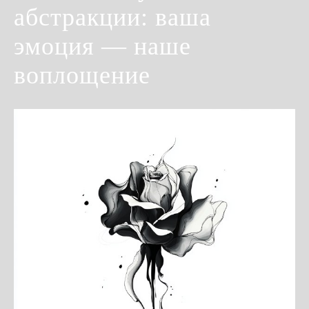
абстракции: ваша
эмоция — наше
воплощение