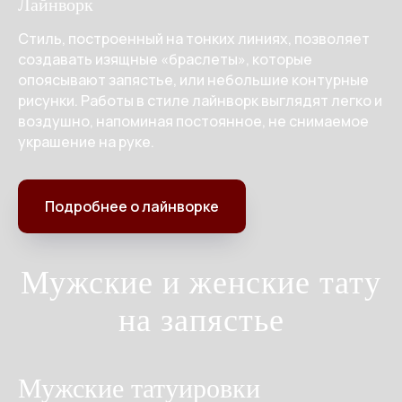
Лайнворк
Стиль, построенный на тонких линиях, позволяет
создавать изящные «браслеты», которые
опоясывают запястье, или небольшие контурные
рисунки. Работы в стиле лайнворк выглядят легко и
воздушно, напоминая постоянное, не снимаемое
украшение на руке.
Подробнее о лайнворке
Мужские и женские тату
на запястье
Мужские татуировки