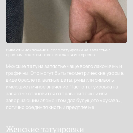
Бывают и исключения, соло татуировки на запястье с
простым сюжетом тоже смотрятся интересно.
Мужские тату на запястье чаще всего лаконичны и
графичны. Это могут быть геометрические узоры в
виде браслета, важные даты, руны или символы,
имеющие личное значение. Часто татуировка на
запястье становится отправной точкой или
завершающим элементом для будущего «рукава»,
логично соединяя кисть и предплечье.
Женские татуировки