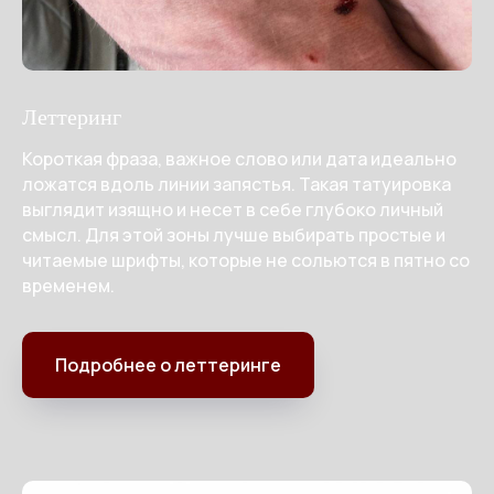
Леттеринг
Короткая фраза, важное слово или дата идеально
ложатся вдоль линии запястья. Такая татуировка
выглядит изящно и несет в себе глубоко личный
смысл. Для этой зоны лучше выбирать простые и
читаемые шрифты, которые не сольются в пятно со
временем.
Подробнее о леттеринге