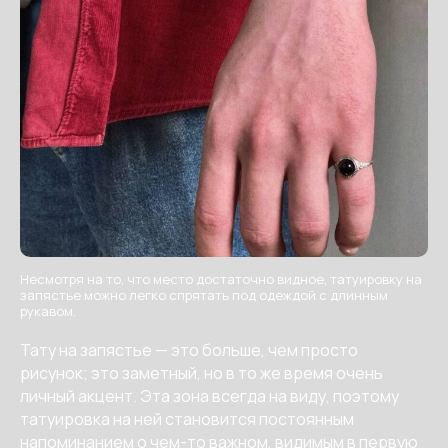
Несмотря на то, что место достаточно видное, татуировку на
запястье можно легко спрятать под одеждой с длинным
рукавом.
Тату на запястье — это больше, чем просто
рисунок; это заметный, но в то же время очень
личный акцент. Эта зона всегда на виду, поэтому
татуировка на ней становится постоянным
напоминанием о чем-то важном, видимым в первую