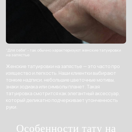
"Для себя" - так обычно характеризуют женские татуировки
на запястье
Женские татуировки на запястье — это часто про
изящество и легкость. Наши клиентки выбирают
тонкие надписи, небольшие цветочные мотивы,
знаки зодиака или символы планет. Такая
татуировка смотрится как элегантный аксессуар,
который деликатно подчеркивает утонченность
руки.
Особенности тату на