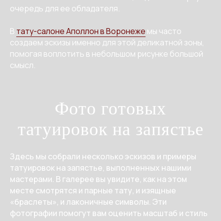
очередь для ее обладателя.
В
тату-салоне Аполлон в Воронеже
мы часто
создаем эскизы именно для этой деликатной зоны,
помогая воплотить в небольшом рисунке большой
смысл.
Фото готовых
татуировок на запястье
Здесь мы собрали несколько эскизов и примеры
татуировок на запястье, выполненных нашими
мастерами. В галерее вы увидите, как на этом
месте смотрятся и парные тату, и изящные
«браслеты», и лаконичные символы. Эти
фотографии помогут вам оценить масштаб и стиль