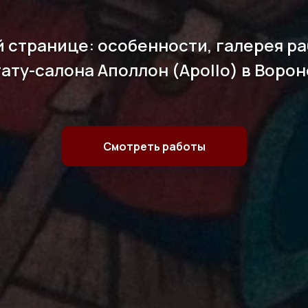
й странице: особенности, галерея р
тату-салона Аполлон (Apollo) в Воро
Смотреть работы