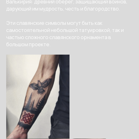
Валькирия: древний оберег, защищающий воинов,
дарующий им мудрость, честь и благородство.
Эти славянские символы могут быть как
самостоятельной небольшой татуировкой, так и
частью сложного славянского орнамента в
большом проекте.