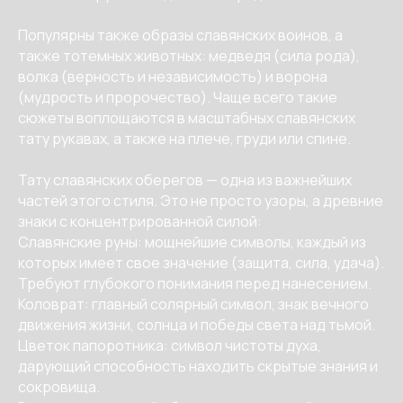
Популярны также образы славянских воинов, а
также тотемных животных: медведя (сила рода),
волка (верность и независимость) и ворона
(мудрость и пророчество). Чаще всего такие
сюжеты воплощаются в масштабных славянских
тату рукавах, а также на плече, груди или спине.
Тату славянских оберегов — одна из важнейших
частей этого стиля. Это не просто узоры, а древние
знаки с концентрированной силой:
Славянские руны: мощнейшие символы, каждый из
которых имеет свое значение (защита, сила, удача).
Требуют глубокого понимания перед нанесением.
Коловрат: главный солярный символ, знак вечного
движения жизни, солнца и победы света над тьмой.
Цветок папоротника: символ чистоты духа,
дарующий способность находить скрытые знания и
сокровища.