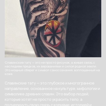
Славянские тату — это не просто рисунок, а живая связь с
наследием предков, их верованиями и силой родной земли.
Это мощный оберег и символ самосознания, воплощенный на
коже.
Славянские тату — это глубокое и многогранное
направление, основанное на культуре, мифологии и
символике древних славян. Это выбор людей,
которые хотят не просто украсить тело, а
подчеркнуть свою связь с корнями, историей и