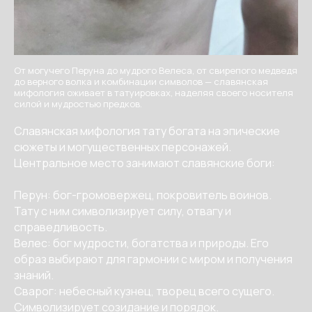
От могучего Перуна до мудрого Велеса, от свирепого медведя
до верного волка и комбинации символов — славянская
мифология оживает в татуировках, наделяя своего носителя
силой и мудростью предков.
Славянская мифология тату богата на эпические
сюжеты и могущественных персонажей.
Центральное место занимают славянские боги:
Перун: бог-громовержец, покровитель воинов.
Тату с ним символизирует силу, отвагу и
справедливость.
Велес: бог мудрости, богатства и природы. Его
образ выбирают для гармонии с миром и получения
знаний.
Сварог: небесный кузнец, творец всего сущего.
Символизирует созидание и порядок.