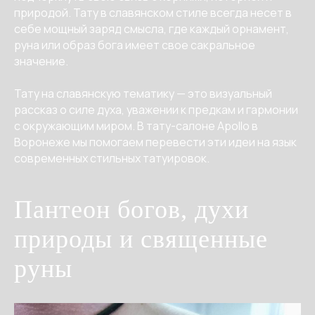
природой. Тату в славянском стиле всегда несет в
себе мощный заряд смысла, где каждый орнамент,
руна или образ бога имеет свое сакральное
значение.
Тату на славянскую тематику — это визуальный
рассказ о силе духа, уважении к предкам и гармонии
с окружающим миром. В тату-салоне Apollo в
Воронеже мы помогаем перевести эти идеи на язык
современных стильных татуировок.
Пантеон богов, духи
природы и священные
руны