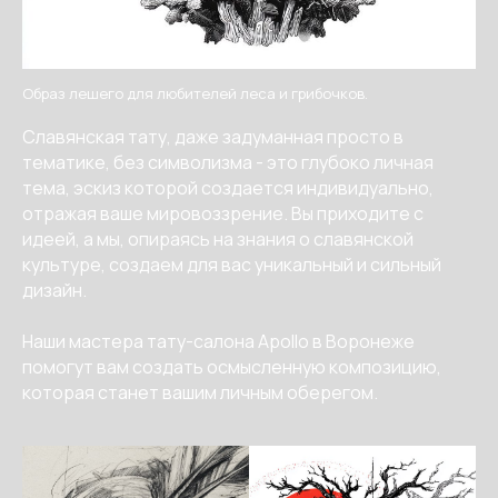
Образ лешего для любителей леса и грибочков.
Славянская тату, даже задуманная просто в
тематике, без символизма - это глубоко личная
тема, эскиз которой создается индивидуально,
отражая ваше мировоззрение. Вы приходите с
идеей, а мы, опираясь на знания о славянской
культуре, создаем для вас уникальный и сильный
дизайн.
Наши мастера тату-салона Apollo в Воронеже
помогут вам создать осмысленную композицию,
которая станет вашим личным оберегом.