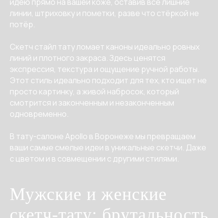
идею прямо на вашей коже, оставив все лишние
линии, штриховку и пометки, разве что стёркой не
потёр.
Скетч стайл тату ломает каноны идеально ровных
линий и плотного закраса. Здесь ценятся
экспрессия, текстура и ощущение ручной работы.
Этот стиль идеально подходит для тех, кто ищет не
просто картинку, а живой набросок, который
смотрится и законченным и незаконченным
одновременно.
В тату-салоне Apollo в Воронеже мы превращаем
ваши самые смелые идеи в уникальные скетчи. Даже
с цветом и в совмещении с другими стилями.
Мужские и женские
скетч-тату: брутальность