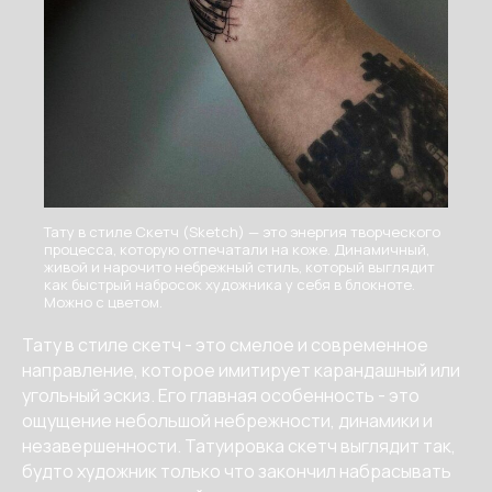
Тату в стиле Скетч (Sketch) — это энергия творческого
процесса, которую отпечатали на коже. Динамичный,
живой и нарочито небрежный стиль, который выглядит
как быстрый набросок художника у себя в блокноте.
Можно с цветом.
Тату в стиле скетч - это смелое и современное
направление, которое имитирует карандашный или
угольный эскиз. Его главная особенность - это
ощущение небольшой небрежности, динамики и
незавершенности. Татуировка скетч выглядит так,
будто художник только что закончил набрасывать