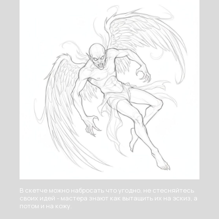
В скетче можно набросать что угодно, не стесняйтесь
своих идей - мастера знают как вытащить их на эскиз, а
потом и на кожу.