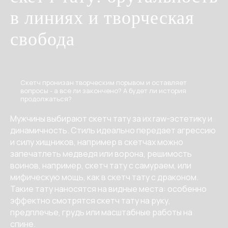
в линиях и творческая
свобода
Скетч пронизан творческим порывом и оставляет
вопросы - а все ли закончено? А будет ли история
продолжаться?
Мужчины выбирают скетч тату за их raw-эстетику и
динамичность. Стиль идеально передает агрессию
и силу хищников, например в скетчах можно
запечатлеть медведя или ворона, решимость
воинов, например, скетч тату с самураем, или
мифическую мощь, как в скетч тату с драконом.
Такие тату наносятся на видные места: особенно
эффектно смотрятся скетч тату на руку,
предплечье, грудь или масштабные работы на
спине.