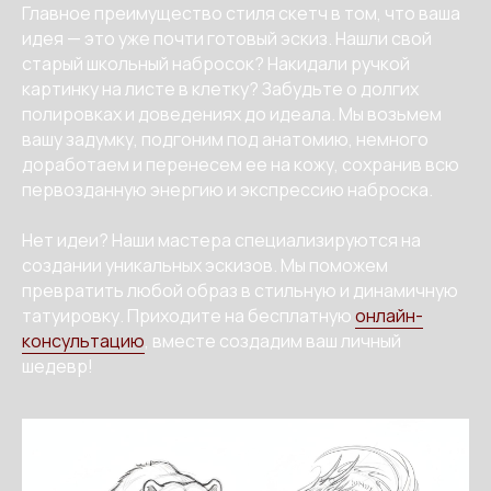
Главное преимущество стиля скетч в том, что ваша
идея — это уже почти готовый эскиз. Нашли свой
старый школьный набросок? Накидали ручкой
картинку на листе в клетку? Забудьте о долгих
полировках и доведениях до идеала. Мы возьмем
вашу задумку, подгоним под анатомию, немного
доработаем и перенесем ее на кожу, сохранив всю
первозданную энергию и экспрессию наброска.
Нет идеи? Наши мастера специализируются на
создании уникальных эскизов. Мы поможем
превратить любой образ в стильную и динамичную
татуировку. Приходите на бесплатную
онлайн-
консультацию
, вместе создадим ваш личный
шедевр!