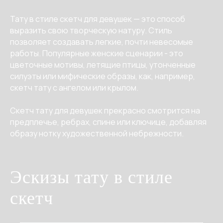
Тату в стиле скетч для девушек — это способ
выразить свою творческую натуру. Стиль
позволяет создавать легкие, почти невесомые
работы. Популярные женские сценарии - это
цветочные мотивы, летящие птицы, утонченные
силуэты или мифические образы, как, например,
скетч тату с ангелом или крылом.
Скетч тату для девушек прекрасно смотрится на
предплечье, ребрах, спине или ключице, добавляя
образу нотку художественной небрежности.
Эскизы тату в стиле
скетч