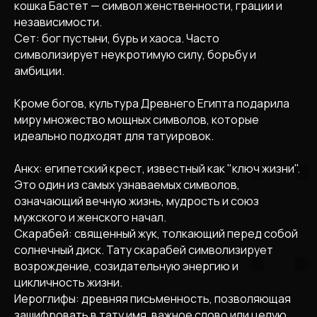
кошка Бастет — символ женственности, грации и
независимости.
Сет: бог пустыни, бурь и хаоса. Часто
символизирует неукротимую силу, борьбу и
амбиции.
Кроме богов, культура Древнего Египта подарила
миру множество мощных символов, которые
идеально подходят для татуировок.
Анкх: египетский крест, известный как "ключ жизни".
Это один из самых узнаваемых символов,
означающий вечную жизнь, мудрость и союз
мужского и женского начал.
Скарабей: священный жук, толкающий перед собой
солнечный диск. Тату скарабей символизирует
возрождение, созидательную энергию и
цикличность жизни.
Иероглифы: древняя письменность, позволяющая
зашифровать в тату имя, важное слово или целую