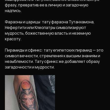
фразу, превратив ее в личную и загадочную
надпись.
Фараоны и царицы: тату фараона Тутанхамона,
Нефертити или Клеопатры символизируют
мудрость, божественную власть и неземную
красоту.
Пирамиды и сфинкс: тату египетских пирамид — это
символ вечности, стремления к высшим знаниям и
незыблемости. Тату сфинкс же добавляет образу
загадочности и мудрости.