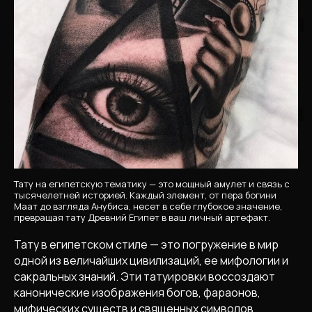
Тату на египетскую тематику — это мощный амулет и связь с
тысячелетней историей. Каждый элемент, от пера богини
Маат до взгляда Анубиса, несет в себе глубокое значение,
превращая тату Древний Египет в ваш личный артефакт.
Тату в египетском стиле — это погружение в мир
одной из величайших цивилизаций, ее мифологии и
сакральных знаний. Эти татуировки воссоздают
канонические изображения богов, фараонов,
мифических существ и священных символов