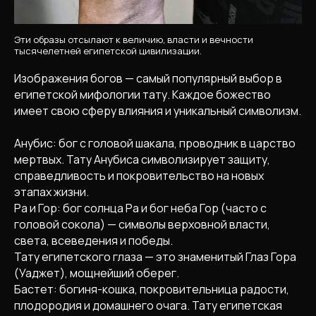
Эти образы отсылают к величию, власти и вечности
тысячелетней египетской цивилизации.
Изображения богов — самый популярный выбор в
египетской мифологии тату. Каждое божество
имеет свою сферу влияния и уникальный символизм.
Анубис: бог с головой шакала, проводник в царство
мертвых. Тату Анубиса символизирует защиту,
справедливость и покровительство на новых
этапах жизни.
Ра и Гор: бог солнца Ра и бог неба Гор (часто с
головой сокола) — символы верховной власти,
света, всеведения и победы.
Тату египетского глаза — это знаменитый Глаз Гора
(Уаджет), мощнейший оберег.
Бастет: богиня-кошка, покровительница радости,
плодородия и домашнего очага. Тату египетская