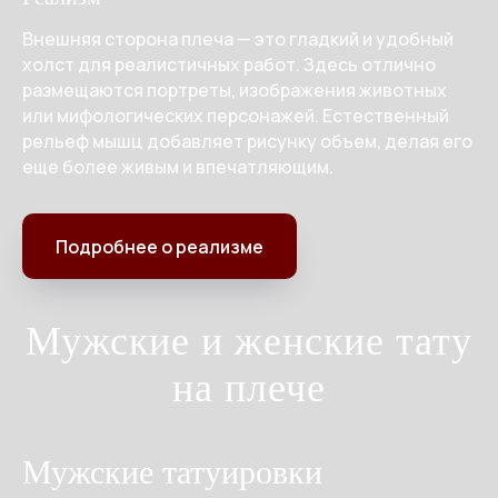
Внешняя сторона плеча — это гладкий и удобный
холст для реалистичных работ. Здесь отлично
размещаются портреты, изображения животных
или мифологических персонажей. Естественный
рельеф мышц добавляет рисунку объем, делая его
еще более живым и впечатляющим.
Подробнее о реализме
Мужские и женские тату
на плече
Мужские татуировки