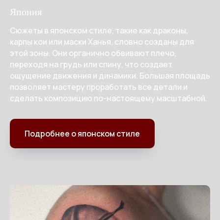
Япония
Сюжеты в японском стиле, такие как драконы,
карпы кои или маски Ханья, словно созданы для
этой зоны. Они органично обвивают плечо,
переходя на грудь или спину, что создает
ощущение движения и динамики. Большая площадь
позволяет мастеру проработать все детали и
сделать композицию по-настоящему масштабной.
Подробнее о японском стиле