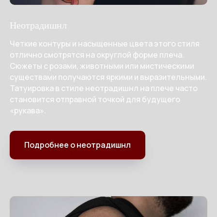
Неотрадишнл
Четкие контуры и насыщенные цвета этого стиля
отлично смотрятся на округлой форме плеча.
Сюжеты с розами, животными или мистическими
существами получаются яркими и выразительными.
Татуировка в стиле неотрадишнл на плече часто
становится отправной точкой для будущего
«рукава».
Подробнее о неотрадишнл