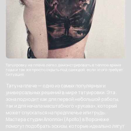
Татуировку на плече легко демонстрировать в теплое время
года и так же просто скрыть под одеждой, если этого требует
ситуация.
Тату на плече — одно из самых популярных и
универсальных решений в мире татуировки. Эта
зона подходит как для первой небольшой работы,
так и для начала масштабного «рукава», который
может спускаться на предплечье или грудь.
Мастера студии Аполлон (Apollo) в Воронеже
помогут подобрать эскизы, которые идеально лягут