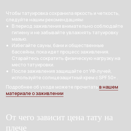
Чтобы татуировка сохранила яркость и четкость,
следуйте нашим рекомендациям:
В период заживления внимательно соблюдайте
гигиену и не забывайте увлажнять татуировку
мазью.
Избегайте сауны, бани и общественные
бассейны, пока идет процесс заживления.
Старайтесь сократить физическую нагрузку на
место татуировки.
После заживления защищайте от УФ‑лучей,
используйте солнцезащитный крем с SPF 50+ .
Подробнее об уходе можете прочитать
в нашем
материале о заживлении
.
A
Работы
Эскизы
Связаться
Меню
От чего зависит цена тату на
плече