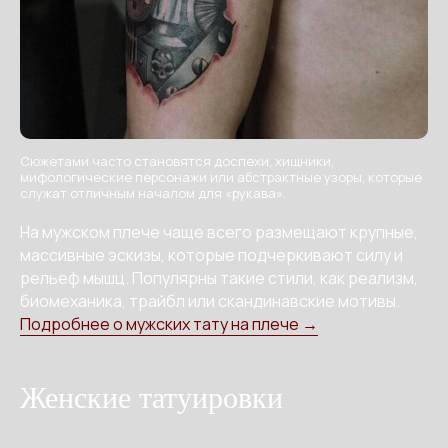
Сюжетами часто становятся доспехи, хищники,
мифологические персонажи или абстрактные узоры, которые
служат отличным началом для «рукава».
На мужском плече чаще всего размещают крупные,
массивные эскизы, которые подчеркивают силу и
рельеф мышц. Популярны такие стили, как реализм,
биомеханика, трайбл или скандинавские мотивы.
Подробнее о мужских тату на плече →
Женские татуировки