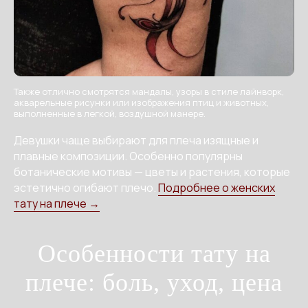
Также отлично смотрятся мандалы, узоры в стиле лайнворк,
акварельные рисунки или изображения птиц и животных,
выполненные в легкой, воздушной манере.
Девушки чаще выбирают для плеча изящные и
плавные композиции. Особенно популярны
ботанические мотивы — цветы и растения, которые
эстетично огибают плечо.
Подробнее о женских
тату на плече →
Особенности тату на
плече: боль, уход, цена