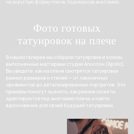
на округлую форму плеча, подчеркнув анатомию.
Фото готовых
татуировок на плече
В нашей галерее мы собрали татуировки и эскизы,
выполненные мастерами студии Аполлон (Apollo).
Вы увидите, как на плече смотрятся татуировки
разных размеров и стилей — от лаконичных
орнаментов до детализированных портретов. Эти
примеры помогут оценить, как разные сюжеты
адаптируются под анатомию плеча, и найти
вдохновение для своей будущей татуировки.