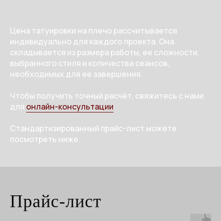
Цена татуировки на плечо рассчитывается
индивидуально для каждого проекта. Она
складывается из размера работы, ее сложности,
выбранного стиля и количества сеансов,
необходимых для ее завершения.
Чтобы получить точный расчёт, свяжитесь с нами
для
онлайн-консультации
.
Стандартизированный прайс-лист можете
посмотреть ниже.
Прайс-лист