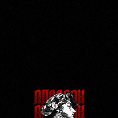
Татуировки на бицепсе:
фото работ и эскизы в
Воронеже